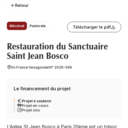
Retour
Mécénat
Pastorale
Télécharger le pdf
Restauration du Sanctuaire
Saint Jean Bosco
En France hexagonale
N° 2026-596
Le financement du projet
Projet à soutenir
Projet en-cours
Projet clos
L’église St Jean Bosco à Paris 20ème est un trésor