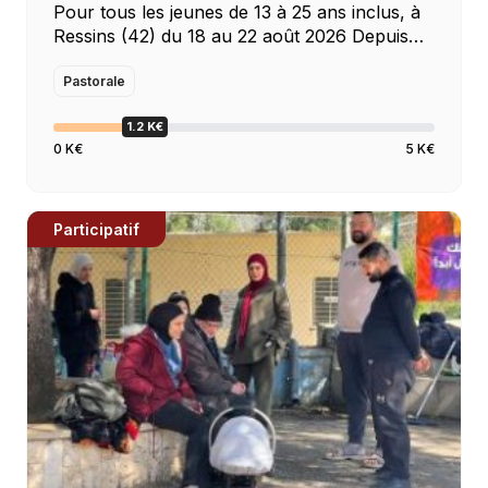
Pour tous les jeunes de 13 à 25 ans inclus, à
Ressins (42) du 18 au 22 août 2026 Depuis
2005, ce rassemblement Campobosco est à
l’initiative des religieuses (FMA) et religieux
Pastorale
(SDB) de Don […]
1.2 K€
0 K€
5 K€
Participatif