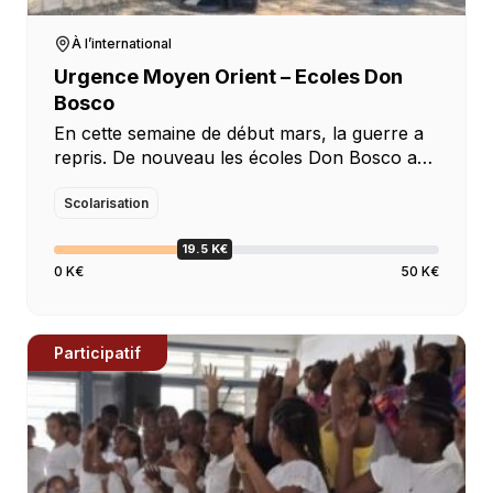
À l’international
Urgence Moyen Orient – Ecoles Don
Bosco
En cette semaine de début mars, la guerre a
repris. De nouveau les écoles Don Bosco au
Liban, sont affectées par les effets
dévastateurs du conflit. Les destructions sont
Scolarisation
intenses. […]
19.5 K€
0 K€
50 K€
Participatif