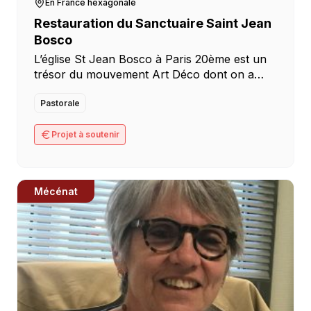
En France hexagonale
Restauration du Sanctuaire Saint Jean
Bosco
L’église St Jean Bosco à Paris 20ème est un
trésor du mouvement Art Déco dont on a
célébré en 2025 le centenaire dans le monde
entier. Un patrimoine architectural en […]
Pastorale
Projet à soutenir
Mécénat