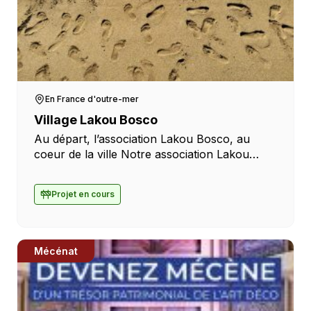
En France d'outre-mer
Village Lakou Bosco
Au départ, l’association Lakou Bosco, au
coeur de la ville Notre association Lakou
Bosco, a été créée en septembre 2020 avec
l’ambition de rejoindre les jeunes et les
Projet en cours
familles les […]
Mécénat