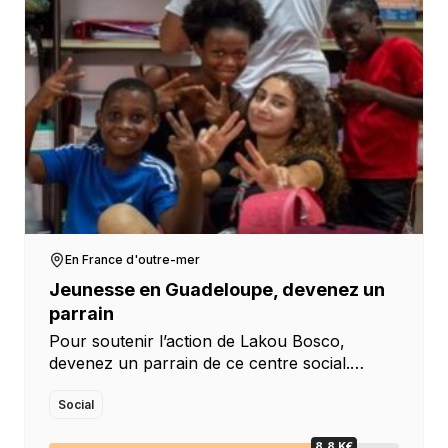
En France d'outre-mer
Jeunesse en Guadeloupe, devenez un
parrain
Pour soutenir l’action de Lakou Bosco,
devenez un parrain de ce centre social.
Lakou Bosco Créée en octobre 2020 et
agréée Espace de Vie sociale par la CAF de
Social
Guadeloupe, […]
8.8 K€