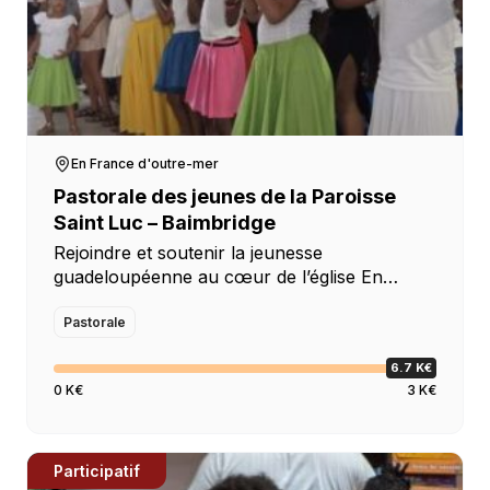
En France d'outre-mer
Pastorale des jeunes de la Paroisse
Saint Luc – Baimbridge
Rejoindre et soutenir la jeunesse
guadeloupéenne au cœur de l’église En
Guadeloupe, chacun se souvient de
l’établissement saint Jean Bosco, qui, à
Pastorale
Gourbeyre, remettait des garçons en capacité
6.7 K€
de travailler… […]
0 K€
3 K€
Participatif