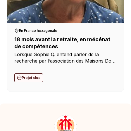
En France hexagonale
18 mois avant la retraite, en mécénat
de compétences
Lorsque Sophie Q. entend parler de la
recherche par l’association des Maisons Don
Bosco d’un coordinateur pour la branche des
maisons d’action sociale, elle s’imagine de
Projet clos
venir aider… Concrètement, à […]