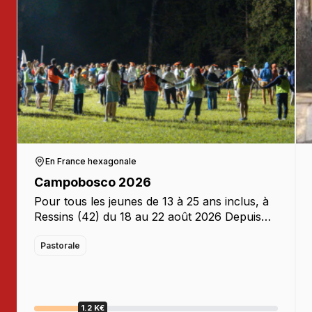
En France hexagonale
Campobosco 2026
Pour tous les jeunes de 13 à 25 ans inclus, à
Ressins (42) du 18 au 22 août 2026 Depuis
2005, ce rassemblement Campobosco est à
l’initiative des religieuses (FMA) et religieux
Pastorale
(SDB) de Don […]
1.2 K€