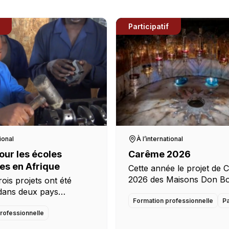
Participatif
tional
À l’international
our les écoles
Carême 2026
es en Afrique
Cette année le projet de
2026 des Maisons Don B
rois projets ont été
s’orientera vers la Terre S
dans deux pays
cette année sera égaleme
Formation professionnelle
Pa
 Pour 2026, nous avons
novatrice puisque nous al
ets à soutenir : Projet
rofessionnelle
conjuguer nos efforts en 
 Equipement de la salle