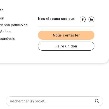
er
don
Nos réseaux sociaux
re son patrimoine
mécène
Nous contacter
bénévole
Faire un don