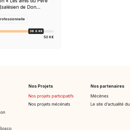
ion « Les amis du Père
(salésien de Don
rticipe au
ment des centres de
rofessionnelle
 informatique Don
38.6 K€
te association
50 K€
r que de plus en plus
accèdent à cette […]
Nos Projets
Nos partenaires
Nos projets participatifs
Mécènes
Nos projets mécénats
Le site d’actualité d
ion
 Bosco