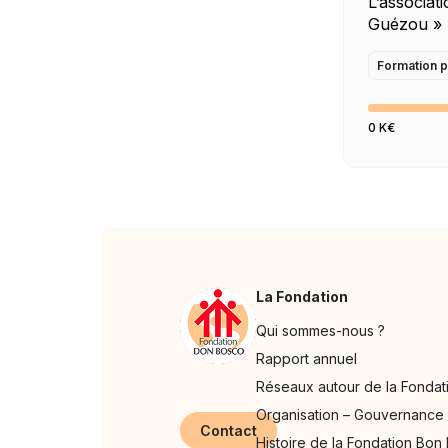
L’associat
Guézou » 
Bosco), pa
développe
Formation p
formation
Bosco. Cet
0 K€
œuvre pou
de jeunes 
La Fondation
Qui sommes-nous ?
Rapport annuel
Réseaux autour de la Fondat
Organisation – Gouvernance
Contact
Histoire de la Fondation Bon