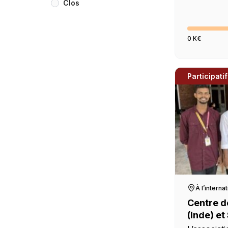
Clos
informatiq
0 K€
Participatif
À l’interna
Centre de
(Inde) et