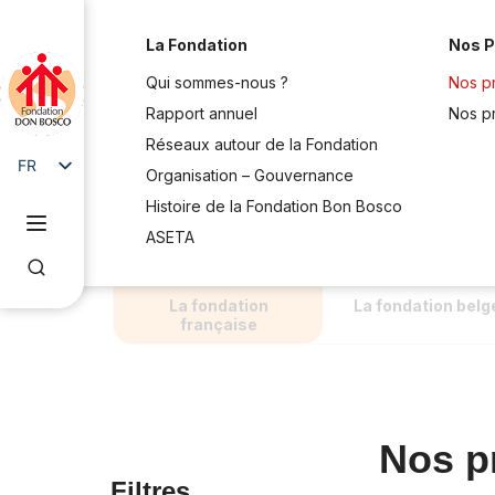
La Fondation
Nos P
Qui sommes-nous ?
Nos pr
Rapport annuel
Nos p
Réseaux autour de la Fondation
FR
Organisation – Gouvernance
EN
Histoire de la Fondation Bon Bosco
ASETA
La fondation
La fondation belg
française
Nos pr
Filtres