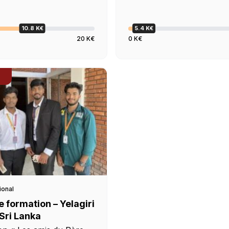
ue 15 […]
10.8 K€
5.4 K€
20 K€
0 K€
tional
 formation – Yelagiri
 Sri Lanka