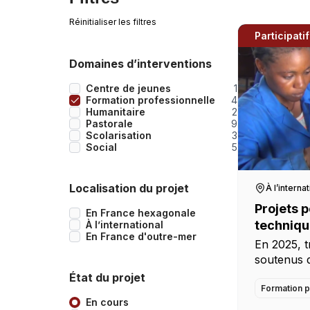
Réinitialiser les filtres
Participatif
Domaines d’interventions
Centre de jeunes
1
Formation professionnelle
4
Humanitaire
2
Pastorale
9
Scolarisation
3
Social
5
Localisation du projet
À l’interna
Projets p
En France hexagonale
techniqu
À l’international
En France d'outre-mer
En 2025, t
soutenus 
d’Afrique.
État du projet
déjà 3 proj
Formation p
En cours
2025-540 –