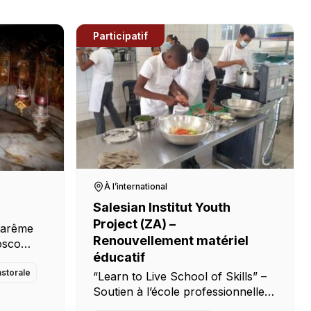
Participatif
À l’international
Salesian Institut Youth
Project (ZA) –
 Carême
Renouvellement matériel
osco
éducatif
ainte. Et
nt
storale
“Learn to Live School of Skills” –
lons
Soutien à l’école professionnelle
lien […]
des Salésiens de Don Bosco à